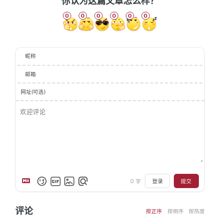
你认为这篇文章怎么样？
0
0
0
0
0
0
昵称
邮箱
网址(可选)
0
字
登录
提交
评论
按正序
按倒序
按热度