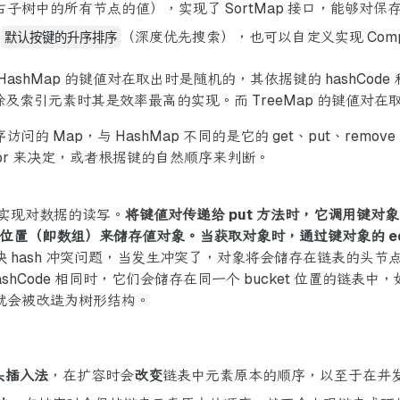
子树中的所有节点的值），实现了 SortMap 接口，能够对
，
默认按键的升序排序
（深度优先搜索），也可以自定义实现 Compa
HashMap 的键值对在取出时是随机的，其依据键的 hashCode 
除及索引元素时其是效率最高的实现。而 TreeMap 的键值对
Map，与 HashMap 不同的是它的 get、put、remove 之类
tor 来决定，或者根据键的自然顺序来判断。
可以实现对数据的读写。
将键值对传递给 put 方法时，它调用键对象的 
ket 位置（即数组）来储存值对象。当获取对象时，通过键对象的 eq
解决 hash 冲突问题，当发生冲突了，对象将会储存在链表的头节点
hCode 相同时，它们会储存在同一个 bucket 位置的链表
，链表就会被改造为树形结构。
头插入法
，在扩容时会
改变
链表中元素原本的顺序，以至于在并