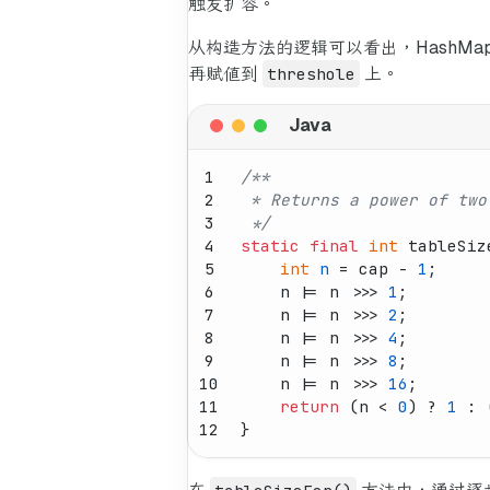
触发扩容。
从构造方法的逻辑可以看出，HashM
再赋值到
threshole
上。
1
/**
2
 * Returns a power of two
3
 */
4
static
final
int
tableSiz
5
int
n
=
 cap - 
1
;
6
    n |= n >>> 
1
;
7
    n |= n >>> 
2
;
8
    n |= n >>> 
4
;
9
    n |= n >>> 
8
;
10
    n |= n >>> 
16
;
11
return
 (n < 
0
) ? 
1
 : 
12
}