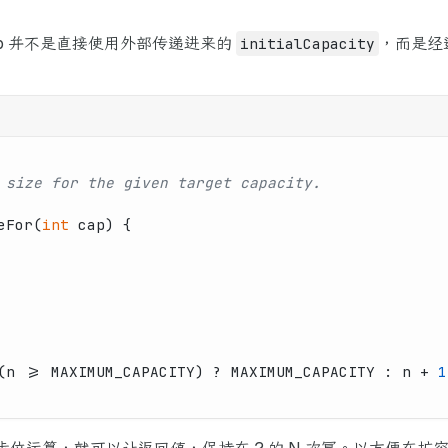
ap 并不是直接使用外部传递进来的
initialCapacity
，而是经
 size for the given target capacity.
eFor
(
int
 cap)
 {
(n >= MAXIMUM_CAPACITY) ? MAXIMUM_CAPACITY : n + 
1