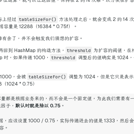
位运算，就可以让返回值，保持在 2 的 N 次幂。以方便在
实际上经过
tableSizeFor()
方法处理之后，就会变成 2 的 14 次
12288（16384 * 0.75f）。
绰绰有余了，并不会触发我们猜想的扩容。
回到 HashMap 的构造方法，
threshold
为扩容的阈值，在
 时，如果传递 1000，
threshold
调整后的值确实是 1024，
 1000，会被
tableSizeFor()
调整为 1024，但是它只是表示 
1024 * 0.75）
，初始容量都是根据业务来的，而不会是一个固定值，为此我们需要
载因子，
默认时就是除以 0.75
。
数据，应该设置 1000 / 0.75，实际传递进去的值是 1333，然后
容。