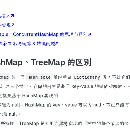
尾插入
 中的实现
ble、ConcurrentHashMap 的原理与区别
求余 % 和与运算 & 转换问题
ashMap、TreeMap 的区别
tMap
类，而
HashTable
是继承自
Dictionary
类。不过它们都
序列化）这三个接口。存储的内容是基于 key-value 的键值对映射，
底层就是基于 HashMap 实现的。
 都不能为 null；HashMap 的 key、value 可以为 null，不过只能
为 null。
无序
特性。TreeMap 是利用
红黑树
实现的（树中的每个节点的值