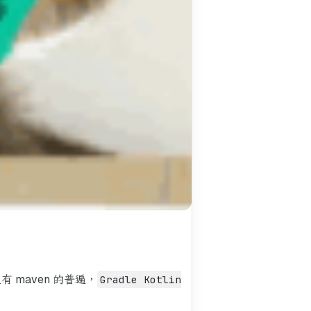
 maven 的普遍，
Gradle Kotlin