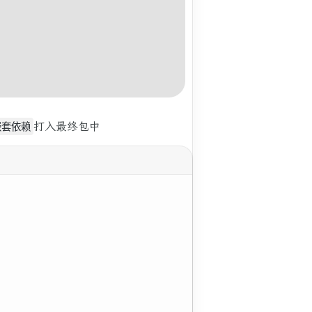
嵌套依赖
打入最终包中