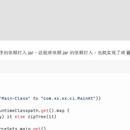
依赖打入 jar，还能将依赖 jar 的依赖打入，也就实现了将
"Main-Class"
 to 
"com.xx.xx.ci.MainKt"
))
untimeClasspath.
get
().map {
y) it 
else
 zipTree(it)
rceSets.main.
get
()