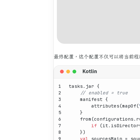
最终配置，这个配置不仅可以将当前程序的
1
tasks.jar {
2
// enabled = true
3
    manifest {
4
        attributes(mapOf(
5
    }
6
    from(configurations.r
7
if
 (it.isDirector
8
    })
9
val
 sourcesMain = sou