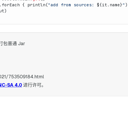
.forEach { println(
"add from sources: 
${it.name}
"
)
ut)
L 打包普通 Jar
2021/753509184.html
NC-SA 4.0
进行许可。