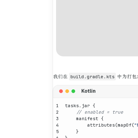
我们在
build.gradle.kts
中为打包加
1
tasks.jar {
2
// enabled = true
3
    manifest {
4
        attributes(mapOf(
"
5
    }
6
}