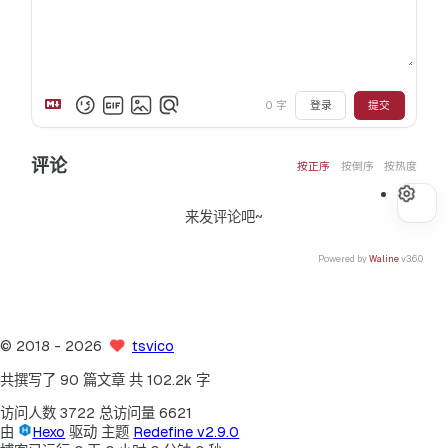
0
字
登录
提交
评论
按正序
按倒序
按热度
来发评论吧~
Powered by
Waline
v3.6.0
©
2018
- 2026
tsvico
共撰写了 90 篇文章
共 102.2k 字
访问人数
3722
总访问量
6621
由
Hexo
驱动
主题
Redefine v2.9.0