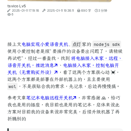
tsvico
Lv5
2025-01-11 17:19:18
2025-01-11 19:38:11
890 字
3 分钟
6
接上文
电脑实现小爱语音关机
,
点灯
家的
nodejs sdk
使用小爱控制老是报” 要操作的设备要出问题了，请稍候
再试吧”，经过一番查找，找到
将电脑接入米家，远程、
语音开关机，推送消息
、
电脑接入米家，控制电脑开
关机（无需购买外设）
，看了这两个方案很心动 💓，
这两个方案都是部署在外部机器上的，且主要使用
wol
，不是很贴合我的需求，先记录，后边再慢慢搞。
参考文章
笔记本电脑远程开关机
，非常感谢 🙏，恰巧
我也是用的插座，我目前也是用的笔记本，总体来说此
方案对目前我的设备来说非常完美，后续升级机器了再
折腾别的