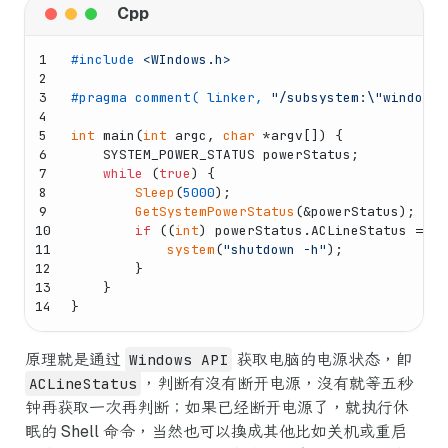
1
#
include
<WIndows.h>
2
3
#
pragma
 comment( linker, 
"/subsystem:\"windows\
4
5
int
main
(
int
 argc, 
char
 *argv[])
{
6
    SYSTEM_POWER_STATUS powerStatus;
7
while
 (
true
) {
8
Sleep
(
5000
);
9
GetSystemPowerStatus
(&powerStatus);
10
if
 ((
int
) powerStatus.ACLineStatus == 
0
11
system
(
"shutdown -h"
);
12
        }
13
    }
14
}
原理就是通过
Windows API
获取电脑的电源状态，即
ACLineStatus
，判断有没有断开电源，没有就等五秒
钟再获取一次再判断；如果已经断开电源了，就执行休
眠的 Shell 命令，当然也可以换成其他比如关机或重启