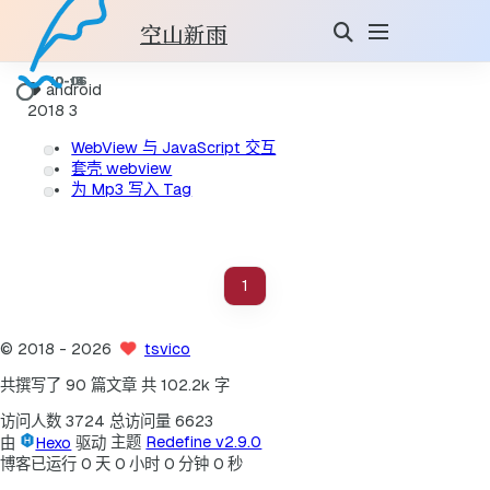
空山新雨
android
2018
3
WebView 与 JavaScript 交互
套壳 webview
为 Mp3 写入 Tag
1
©
2018
- 2026
tsvico
共撰写了 90 篇文章
共 102.2k 字
访问人数
3724
总访问量
6623
由
Hexo
驱动
主题
Redefine v2.9.0
博客已运行
0
天
0
小时
0
分钟
0
秒