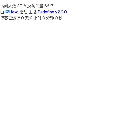
访问人数
3718
总访问量
6617
由
Hexo
驱动
主题
Redefine v2.9.0
博客已运行
0
天
0
小时
0
分钟
0
秒