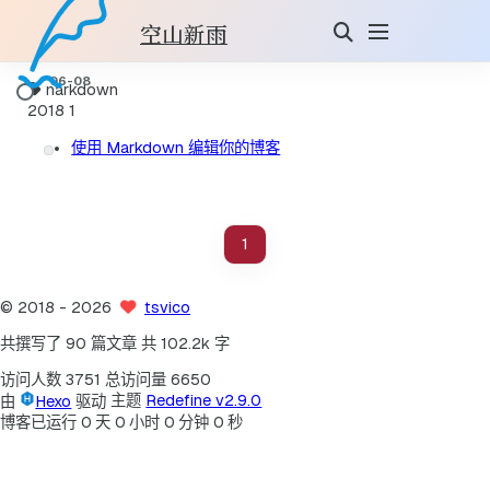
空山新雨
narkdown
2018
1
使用 Markdown 编辑你的博客
1
©
2018
- 2026
tsvico
共撰写了 90 篇文章
共 102.2k 字
访问人数
3751
总访问量
6650
由
Hexo
驱动
主题
Redefine v2.9.0
博客已运行
0
天
0
小时
0
分钟
0
秒