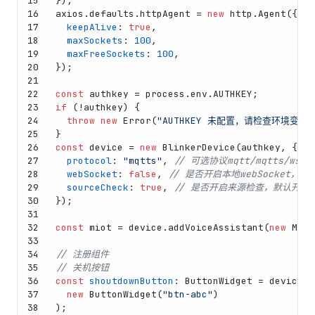
15
});
16
axios.
defaults
.
httpAgent
 = 
new
 http.
Agent
({
17
keepAlive
: 
true
,
18
maxSockets
: 
100
,
19
maxFreeSockets
: 
100
,
20
});
21
22
const
 authkey = process.
env
.
AUTHKEY
;
23
if
 (!authkey) {
24
throw
new
Error
(
"AUTHKEY 未配置，请检查环境变量"
25
}
26
const
 device = 
new
BlinkerDevice
(authkey, {
27
protocol
: 
"mqtts"
, 
// 可选协议mqtt/mqtts/ws/w
28
webSocket
: 
false
, 
// 是否开启本地webSocket，默
29
sourceCheck
: 
true
, 
// 是否开启来源检查，默认开启
30
});
31
32
const
 miot = device.
addVoiceAssistant
(
new
Miot
33
34
// 注册组件
35
// 关机按钮
36
const
shoutdownButton
: 
ButtonWidget
 = device.
a
37
new
ButtonWidget
(
"btn-abc"
)
38
);