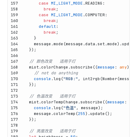
157
case
MI_LIGHT_MODE
.
READING
:
158
break
;
159
case
MI_LIGHT_MODE
.
COMPUTER
:
160
break
;
161
default
:
162
break
;
163
    }
164
    message.
mode
(message.
data
.
set
.
mode
).
update
165
  });
166
167
// 颜色改变   适用于灯
168
  miot.
colorChange
.
subscribe
(
(
message
: 
any
) =>
169
// not do anything
170
console
.
log
(
"RGB:"
, 
int2rgb
(
Number
(message
171
  });
172
173
// 色温改变   适用于灯
174
  miot.
colorTempChange
.
subscribe
(
(
message
: 
any
175
console
.
log
(
"色温"
, message);
176
    message.
colorTemp
(
255
).
update
();
177
  });
178
179
// 亮度改变   适用于灯
180
let
 brightness = 
50
;