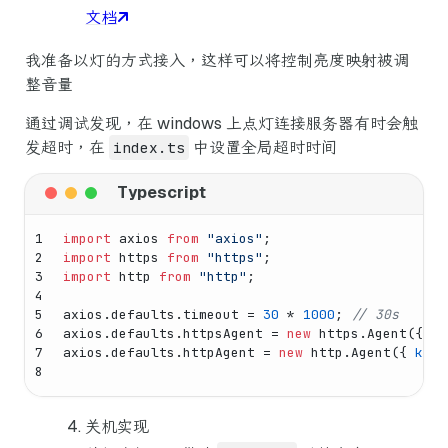
文档
我准备以灯的方式接入，这样可以将控制亮度映射被调
整音量
通过调试发现，在 windows 上点灯连接服务器有时会触
发超时，在
index.ts
中设置全局超时时间
1
import
 axios 
from
"axios"
;
2
import
 https 
from
"https"
;
3
import
 http 
from
"http"
;
4
5
axios.
defaults
.
timeout
 = 
30
 * 
1000
; 
// 30s
6
axios.
defaults
.
httpsAgent
 = 
new
 https.
Agent
({ 
ke
7
axios.
defaults
.
httpAgent
 = 
new
 http.
Agent
({ 
keep
8
关机实现