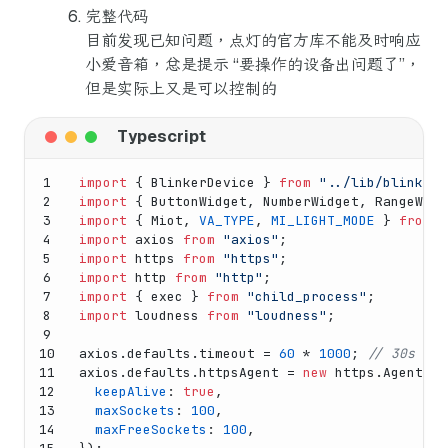
完整代码
目前发现已知问题，点灯的官方库不能及时响应
小爱音箱，总是提示 “要操作的设备出问题了”，
但是实际上又是可以控制的
1
import
 { 
BlinkerDevice
 } 
from
"../lib/blinker"
2
import
 { 
ButtonWidget
, 
NumberWidget
, 
RangeWidg
3
import
 { 
Miot
, 
VA_TYPE
, 
MI_LIGHT_MODE
 } 
from
"
4
import
 axios 
from
"axios"
;
5
import
 https 
from
"https"
;
6
import
 http 
from
"http"
;
7
import
 { exec } 
from
"child_process"
;
8
import
 loudness 
from
"loudness"
;
9
10
axios.
defaults
.
timeout
 = 
60
 * 
1000
; 
// 30s
11
axios.
defaults
.
httpsAgent
 = 
new
 https.
Agent
({
12
keepAlive
: 
true
,
13
maxSockets
: 
100
,
14
maxFreeSockets
: 
100
,