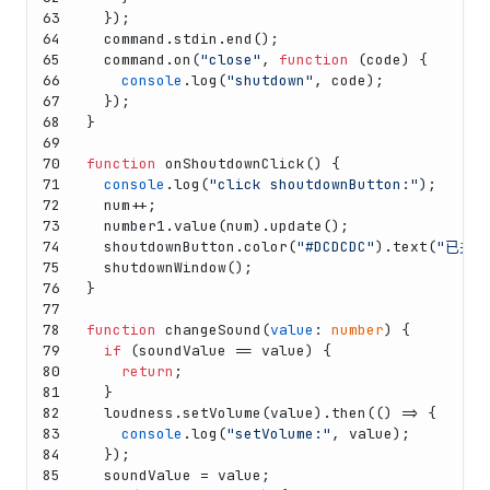
63
  });
64
  command.
stdin
.
end
();
65
  command.
on
(
"close"
, 
function
 (
code
) {
66
console
.
log
(
"shutdown"
, code);
67
  });
68
}
69
70
function
onShoutdownClick
(
) {
71
console
.
log
(
"click shoutdownButton:"
);
72
  num++;
73
  number1.
value
(num).
update
();
74
  shoutdownButton.
color
(
"#DCDCDC"
).
text
(
"已关机
75
shutdownWindow
();
76
}
77
78
function
changeSound
(
value
: 
number
) {
79
if
 (soundValue == value) {
80
return
;
81
  }
82
  loudness.
setVolume
(value).
then
(
() =>
 {
83
console
.
log
(
"setVolume:"
, value);
84
  });
85
  soundValue = value;