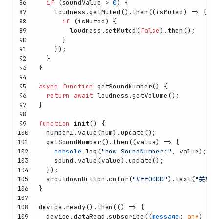
86
if
 (soundValue > 
0
) {
87
    loudness.
getMuted
().
then
(
(
isMuted
) =>
 {
88
if
 (isMuted) {
89
        loudness.
setMuted
(
false
).
then
();
90
      }
91
    });
92
  }
93
}
94
95
async
function
getSoundNumber
(
) {
96
return
await
 loudness.
getVolume
();
97
}
98
99
function
init
(
) {
100
  number1.
value
(num).
update
();
101
getSoundNumber
().
then
(
(
value
) =>
 {
102
console
.
log
(
"now SoundNumber:"
, value);
103
    sound.
value
(value).
update
();
104
  });
105
  shoutdownButton.
color
(
"#ff0000"
).
text
(
"关机"
106
}
107
108
device.
ready
().
then
(
() =>
 {
109
  device.
dataRead
.
subscribe
(
(
message
: 
any
) =>
 