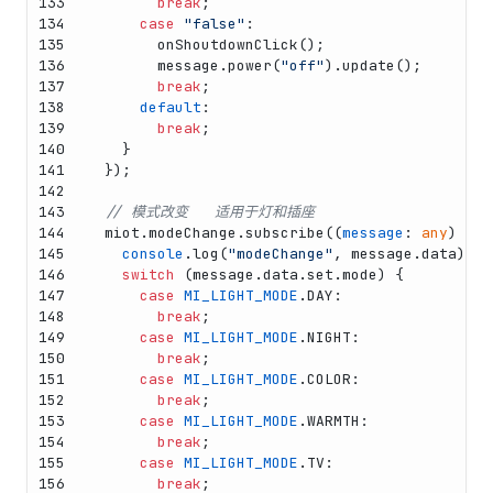
133
break
;
134
case
"false"
:
135
onShoutdownClick
();
136
        message.
power
(
"off"
).
update
();
137
break
;
138
default
:
139
break
;
140
    }
141
  });
142
143
// 模式改变   适用于灯和插座
144
  miot.
modeChange
.
subscribe
(
(
message
: 
any
) =>
 
145
console
.
log
(
"modeChange"
, message.
data
);
146
switch
 (message.
data
.
set
.
mode
) {
147
case
MI_LIGHT_MODE
.
DAY
:
148
break
;
149
case
MI_LIGHT_MODE
.
NIGHT
:
150
break
;
151
case
MI_LIGHT_MODE
.
COLOR
:
152
break
;
153
case
MI_LIGHT_MODE
.
WARMTH
:
154
break
;
155
case
MI_LIGHT_MODE
.
TV
:
156
break
;