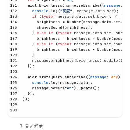
181
  miot.
brightnessChange
.
subscribe
(
(
message
: 
an
182
console
.
log
(
"亮度"
, message.
data
.
set
);
183
if
 (
typeof
 message.
data
.
set
.
bright
 != 
"und
184
      brightness = 
Number
(message.
data
.
set
.
bri
185
changeSound
(brightness);
186
    } 
else
if
 (
typeof
 message.
data
.
set
.
upBrigh
187
      brightness = brightness + 
Number
(message
188
    } 
else
if
 (
typeof
 message.
data
.
set
.
downBri
189
      brightness = brightness - 
Number
(message
190
    }
191
    message.
brightness
(brightness).
update
();
192
  });
193
194
  miot.
stateQuery
.
subscribe
(
(
message
: 
any
) =>
 
195
console
.
log
(message.
data
);
196
    message.
power
(
"on"
).
update
();
197
  });
198
});
199
200
界面样式