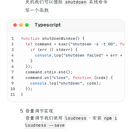
关机我们可以借助
shutdown
系统命令
写一个函数
1
function
shutdownWindow
(
) {
2
let
 command = 
exec
(
"shutdown -s -t 00"
, 
funct
3
if
 (err || stderr) {
4
console
.
log
(
"shutdown failed"
 + err + std
5
    }
6
  });
7
  command.
stdin
.
end
();
8
  command.
on
(
"close"
, 
function
 (
code
) {
9
console
.
log
(
"shutdown"
, code);
10
  });
11
}
音量调节实现
音量调节我们使用
loudness
，安装
npm i
loudness --save