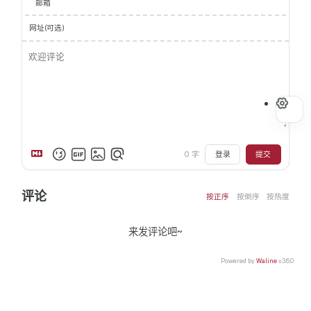
邮箱
网址(可选)
0
字
登录
提交
评论
按正序
按倒序
按热度
来发评论吧~
Powered by
Waline
v3.6.0