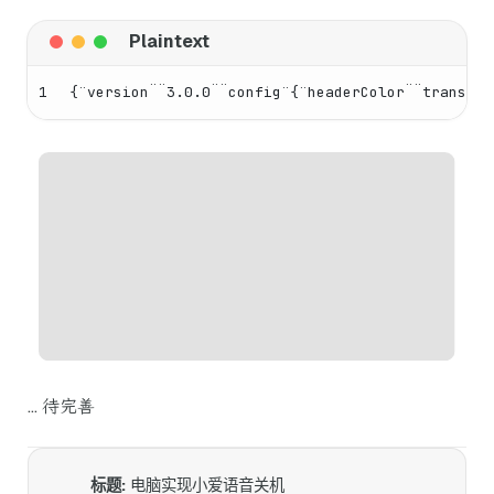
1
{¨version¨¨3.0.0¨¨config¨{¨headerColor¨¨transp
… 待完善
标题:
电脑实现小爱语音关机