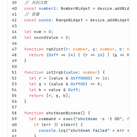
39
// 关机次数
40
const
number1
: 
NumberWidget
 = device.
addWidget
41
// 音量
42
const
sound
: 
RangeWidget
 = device.
addWidget
(
ne
43
44
let
 num = 
0
;
45
let
 soundValue = 
0
;
46
47
function
rgb2int
(
r
: 
number
, 
g
: 
number
, 
b
: 
numb
48
return
 (
0xff
 << 
24
) | (r << 
16
) | (g << 
8
) |
49
}
50
51
function
int2rgb
(
value
: 
number
) {
52
let
 r = (value & 
0xff0000
) >> 
16
;
53
let
 g = (value & 
0xff00
) >> 
8
;
54
let
 b = value & 
0xff
;
55
return
 [r, g, b];
56
}
57
58
function
shutdownWindow
(
) {
59
let
 command = 
exec
(
"shutdown -s -t 00"
, 
func
60
if
 (err || stderr) {
61
console
.
log
(
"shutdown failed"
 + err + st
62
    }