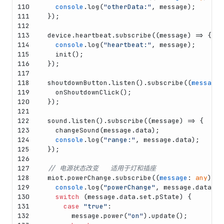
110
console
.
log
(
"otherData:"
, message);
111
  });
112
113
  device.
heartbeat
.
subscribe
(
(
message
) =>
 {
114
console
.
log
(
"heartbeat:"
, message);
115
init
();
116
  });
117
118
  shoutdownButton.
listen
().
subscribe
(
(
message
:
119
onShoutdownClick
();
120
  });
121
122
  sound.
listen
().
subscribe
(
(
message
) =>
 {
123
changeSound
(message.
data
);
124
console
.
log
(
"range:"
, message.
data
);
125
  });
126
127
// 电源状态改变   适用于灯和插座
128
  miot.
powerChange
.
subscribe
(
(
message
: 
any
) =>
129
console
.
log
(
"powerChange"
, message.
data
);
130
switch
 (message.
data
.
set
.
pState
) {
131
case
"true"
:
132
        message.
power
(
"on"
).
update
();