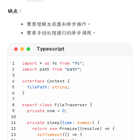
缺点：
需要理解生成器和异步操作。
需要手动处理递归的异步调用。
1
import
 * 
as
 fs 
from
"fs"
;
2
import
 path 
from
"path"
;
3
4
interface
Context
 {
5
filePath
: 
string
;
6
}
7
8
export
class
FileTraverser
 {
9
private
 num = 
0
;
10
11
private
sleep
(
time
: 
number
) {
12
return
new
Promise
(
(
resolve
) =>
 {
13
setTimeout
(
() =>
 {