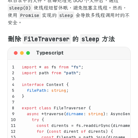
取目录中的文件。在每处理完 500 个文件后，通过
sleep(0)
使线程短暂休眠，避免阻塞主线程。然而，
使用
Promise
实现的
sleep
会导致多线程调用时的不
安全。
删除
FileTraverser
的
sleep
方法
1
import
 * 
as
 fs 
from
"fs"
;
2
import
 path 
from
"path"
;
3
4
interface
Context
 {
5
filePath
: 
string
;
6
}
7
8
export
class
FileTraverser
 {
9
async
 *
traverse
(
dirname
: 
string
): 
AsyncGenera
10
try
 {
11
const
 dirents = fs.
readdirSync
(dirname, {
12
for
 (
const
 dirent 
of
 dirents) {
13
const
 filepath = path.
join
(dirname, dir