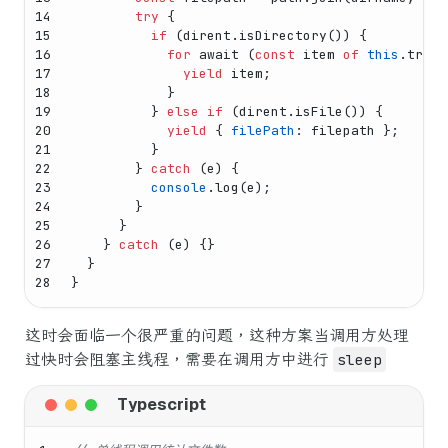
14
try
 {
15
if
 (dirent.
isDirectory
()) {
16
for
await
 (
const
 item 
of
this
.
trave
17
yield
 item;
18
            }
19
          } 
else
if
 (dirent.
isFile
()) {
20
yield
 { 
filePath
: filepath };
21
          }
22
        } 
catch
 (e) {
23
console
.
log
(e);
24
        }
25
      }
26
    } 
catch
 (e) {}
27
  }
28
}
这时会面临一个很严重的问题，这种方案当调用方处理
过快时会阻塞主线程，需要在调用方中进行
sleep