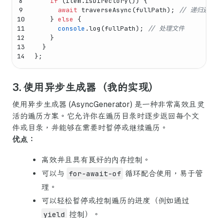
8
if
 (item.
isDirectory
()) {
9
await
traverseAsync
(fullPath); 
// 递归遍历
10
    } 
else
 {
11
console
.
log
(fullPath); 
// 处理文件
12
    }
13
  }
14
};
3. 使用异步生成器（我的实现）
使用异步生成器 (AsyncGenerator) 是一种非常高效且灵
活的遍历方案。它允许你在遍历目录时逐步返回每个文
件或目录，并能够在需要时暂停或继续遍历。
优点：
高效并且具有良好的内存控制。
可以与
for-await-of
循环配合使用，易于管
理。
可以轻松暂停或控制遍历的进度（例如通过
yield
控制）。