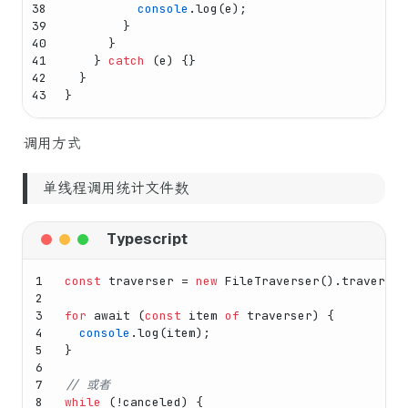
38
console
.
log
(e);
39
        }
40
      }
41
    } 
catch
 (e) {}
42
  }
43
}
调用方式
单线程调用统计文件数
1
const
 traverser = 
new
FileTraverser
().
traverse
(
2
3
for
await
 (
const
 item 
of
 traverser) {
4
console
.
log
(item);
5
}
6
7
// 或者
8
while
 (!canceled) {