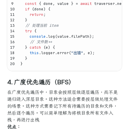
9
const
 { done, value } = 
await
 traverser.
next
(
10
if
 (done) {
11
return
;
12
  }
13
// 处理当前 item
14
try
 {
15
console
.
log
(value.
filePath
);
16
// 文件数++
17
  } 
catch
 (e) {
18
this
.
logger
.
error
(
"出错"
, e);
19
  }
20
}
4. 广度优先遍历（BFS）
在广度优先遍历中，目录会按照层级逐层遍历，而不是
递归进入深层目录。这种方法适合需要按层级处理文件
的场景。这种方式需要记下所有待遍历的目录和文件，
然后逐个遍历。可以简单理解为将根目录所有文件入
栈，再进行出栈
优点：