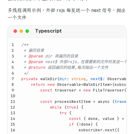
多线程调用示例，外部 rxjs 每发送一个 next 信号，抛出
一个文件
1
/**
2
 * 遍历目录
3
 * 
@param
 dir 将遍历的目录
4
 * 
@param
 next$ 外部rxjs，在需要新的文件时发送一个nex
5
 * 
@return
 返回遍历的结果,每次抛出一个文件
6
 */
7
private
walkDir
(
dir
: 
string
, 
next$
: 
Observable
<
8
return
new
Observable
<
WalkDirItem
>(
subscrib
9
const
 traverser = 
new
FileTraverser
().
t
10
11
const
 processNextItem = 
async
 (
traverse
12
while
 (
true
) {
13
try
 {
14
const
 { done, value } = 
awa
15
if
 (!done) {
16
                        subscriber.
next
({