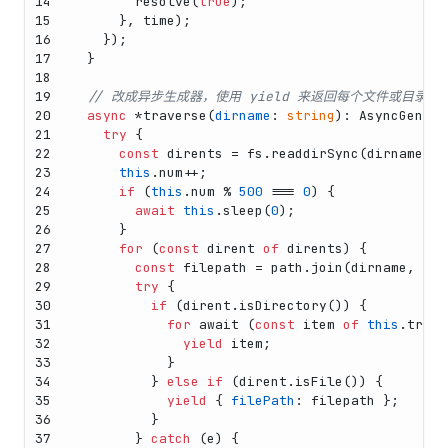
14
resolve
(
true
);
15
      }, time);
16
    });
17
  }
18
19
// 改成异步生成器，使用 yield 来返回每个文件或目录
20
async
 *
traverse
(
dirname
: 
string
): 
AsyncGenera
21
try
 {
22
const
 dirents = fs.
readdirSync
(dirname, {
23
this
.
num
++;
24
if
 (
this
.
num
 % 
500
 === 
0
) {
25
await
this
.
sleep
(
0
);
26
      }
27
for
 (
const
 dirent 
of
 dirents) {
28
const
 filepath = path.
join
(dirname, dir
29
try
 {
30
if
 (dirent.
isDirectory
()) {
31
for
await
 (
const
 item 
of
this
.
trave
32
yield
 item;
33
            }
34
          } 
else
if
 (dirent.
isFile
()) {
35
yield
 { 
filePath
: filepath };
36
          }
37
        } 
catch
 (e) {