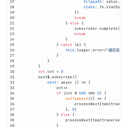
17
filepath
: value.
fil
18
stats
: fs.
statSync
(
19
                        })
20
break
21
                    } 
else
 {
22
                        subscriber.
complete
()
23
break
24
                    }
25
                } 
catch
 (e) {
26
this
.
logger
.
error
(
"遍历目录出
27
                }
28
            }
29
        }
30
let
 cnt = 
0
31
        next$.
subscribe
({
32
next
: 
async
 () => {
33
                cnt++
34
if
 (cnt % 
500
 === 
0
) {
35
setTimeout
(
() =>
 {
36
processNextItem
(travers
37
                    }, 
0
)
38
                } 
else
 {
39
processNextItem
(traverser, 
40
                }