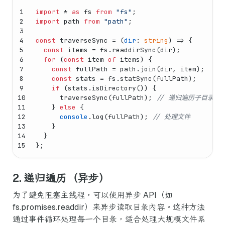
1
import
 * 
as
 fs 
from
"fs"
;
2
import
 path 
from
"path"
;
3
4
const
traverseSync
 = (
dir
: 
string
) => {
5
const
 items = fs.
readdirSync
(dir);
6
for
 (
const
 item 
of
 items) {
7
const
 fullPath = path.
join
(dir, item);
8
const
 stats = fs.
statSync
(fullPath);
9
if
 (stats.
isDirectory
()) {
10
traverseSync
(fullPath); 
// 递归遍历子目录
11
    } 
else
 {
12
console
.
log
(fullPath); 
// 处理文件
13
    }
14
  }
15
};
2. 递归遍历（异步）
为了避免阻塞主线程，可以使用异步 API（如
fs.promises.readdir）来异步读取目录内容。这种方法
通过事件循环处理每一个目录，适合处理大规模文件系