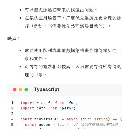
可以避免深递归带来的栈溢出问题。
在某些应用场景下，广度优先遍历是更合理的选
择（例如，当需要优先处理浅层目录时）。
缺点：
需要使用队列或其他数据结构来存储待遍历的目
录和文件。
对内存的需求相对较高，因为需要存储所有待处
理的目录。
1
import
 * 
as
 fs 
from
"fs"
;
2
import
 path 
from
"path"
;
3
4
const
traverseBFS
 = 
async
 (
dir
: 
string
) => {
5
const
 queue = [dir]; 
// 队列存储待遍历的目录